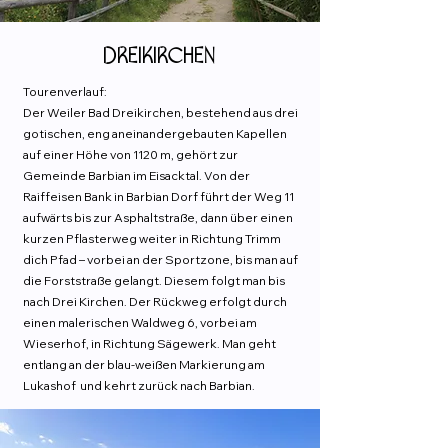
Dreikirchen
Tourenverlauf:
Der Weiler Bad Dreikirchen, bestehend aus drei
gotischen, eng aneinandergebauten Kapellen
auf einer Höhe von 1120 m, gehört zur
Gemeinde Barbian im Eisacktal. Von der
Raiffeisen Bank in Barbian Dorf führt der Weg 11
aufwärts bis zur Asphaltstraße, dann über einen
kurzen Pflasterweg weiter in Richtung Trimm
dich Pfad – vorbei an der Sportzone, bis man auf
die Forststraße gelangt. Diesem folgt man bis
nach Drei Kirchen. Der Rückweg erfolgt durch
einen malerischen Waldweg 6, vorbei am
Wieserhof, in Richtung Sägewerk. Man geht
entlang an der blau-weißen Markierung am
Lukashof und kehrt zurück nach Barbian.