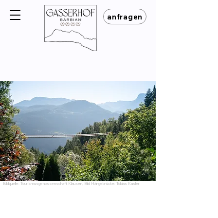
anfragen
Bildquelle: Tourismusgenossenschaft Klausen, Bild Hängebrücke: Tobias Kasler