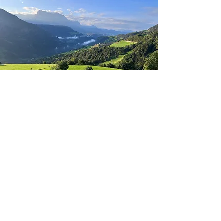
Bergwanderung zum
Rittner Horn
Tourenverlauf:
Von der Ortsmitte in Barbian (830 m) führt die
Route entlang der Markierung 3 über
Kleinebner zum Trögler, weiter nach Kaserol
und zum Nixenteich bis zur Nigglalm auf das
Rittner Horn (2.259 m). Auf dem Rückweg
folgen Sie der Markierung 1 zum