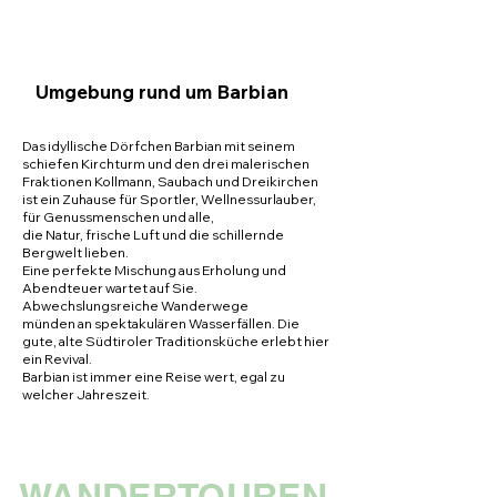
Umgebung rund um Barbian
Das idyllische Dörfchen Barbian mit seinem
schiefen Kirchturm und den drei malerischen
Fraktionen Kollmann, Saubach und Dreikirchen
ist ein Zuhause für Sportler, Wellnessurlauber,
für Genussmenschen und alle,
die Natur, frische Luft und die schillernde
Bergwelt lieben.
Eine perfekte Mischung aus Erholung und
Abendteuer wartet auf Sie.
Abwechslungsreiche Wanderwege
münden an spektakulären Wasserfällen. Die
gute, alte Südtiroler Traditionsküche erlebt hier
ein Revival.
Barbian ist immer eine Reise wert, egal zu
welcher Jahreszeit.
WANDERTOUREN